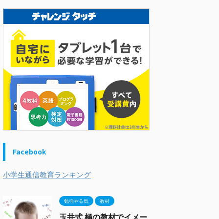
Facebook
小学生通信教育ランキング
勉強やる気
教材
玉井式 極の教材でイメー