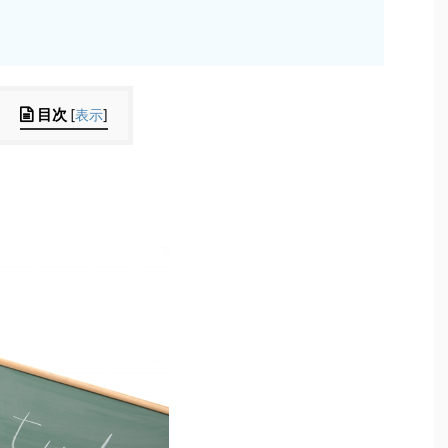
目次
[
表示
]