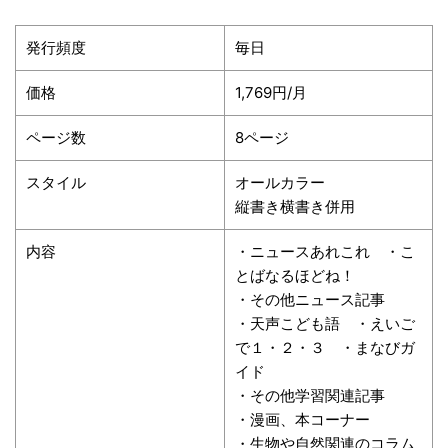
発行頻度
毎日
価格
1,769
円
/
月
ページ数
8
ページ
スタイル
オールカラー
縦書き横書き併用
内容
・ニュースあれこれ ・こ
とばなるほどね！
・その他ニュース記事
・天声こども語 ・えいご
で１・２・３ ・まなびガ
イド
・その他学習関連記事
・漫画、本コーナー
・生物や自然関連のコラム