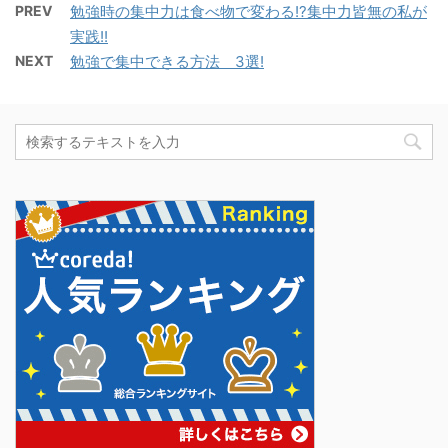
PREV
勉強時の集中力は食べ物で変わる!?集中力皆無の私が
実践!!
NEXT
勉強で集中できる方法 3選!