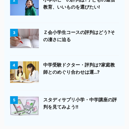
2
教育、いいものを選びたい!
Ｚ会小学生コースの評判はどう?そ
3
の凄さに迫る
中学受験ドクター・評判は?家庭教
4
師とのめぐり合わせは運…?
スタディサプリ小学・中学講座の評
5
判を見てみよう!!