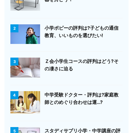
小学ポピーの評判は?子どもの通信
2
教育、いいものを選びたい!
Ｚ会小学生コースの評判はどう?そ
3
の凄さに迫る
中学受験ドクター・評判は?家庭教
4
師とのめぐり合わせは運…?
スタディサプリ小学・中学講座の評
5