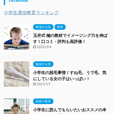
Facebook
小学生通信教育ランキング
勉強やる気
教材
玉井式 極の教材でイメージング力を伸ば
す！口コミ・評判も高評価！
2022/3/4
勉強やる気
小学生の脱毛事情！すね毛、うで毛、気
にしている女の子はいっぱい！
2021/7/7
家庭の教育
小学生に読んでもらいたいおススメの本