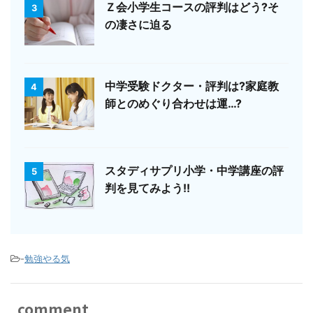
Ｚ会小学生コースの評判はどう?そ
3
の凄さに迫る
中学受験ドクター・評判は?家庭教
4
師とのめぐり合わせは運…?
スタディサプリ小学・中学講座の評
5
判を見てみよう!!
-
勉強やる気
comment