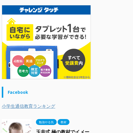
Facebook
小学生通信教育ランキング
勉強やる気
教材
玉井式 極の教材でイメー