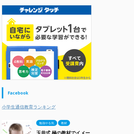
Facebook
小学生通信教育ランキング
勉強やる気
教材
玉井式 極の教材でイメー