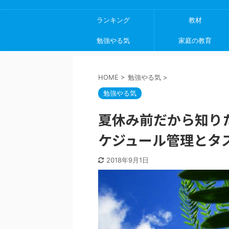
ランキング
教材
勉強やる気
家庭の教育
HOME
>
勉強やる気
>
勉強やる気
夏休み前だから知り
ケジュール管理とタ
2018年9月1日