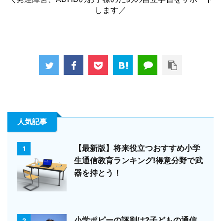
します／
人気記事
【最新版】将来役立つおすすめ小学
1
生通信教育ランキング!得意分野で武
器を持とう！
小学ポピーの評判は?子どもの通信
2