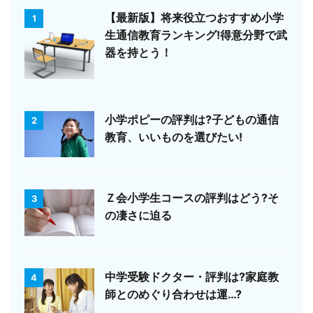
【最新版】将来役立つおすすめ小学
1
生通信教育ランキング!得意分野で武
器を持とう！
小学ポピーの評判は?子どもの通信
2
教育、いいものを選びたい!
Ｚ会小学生コースの評判はどう?そ
3
の凄さに迫る
中学受験ドクター・評判は?家庭教
4
師とのめぐり合わせは運…?