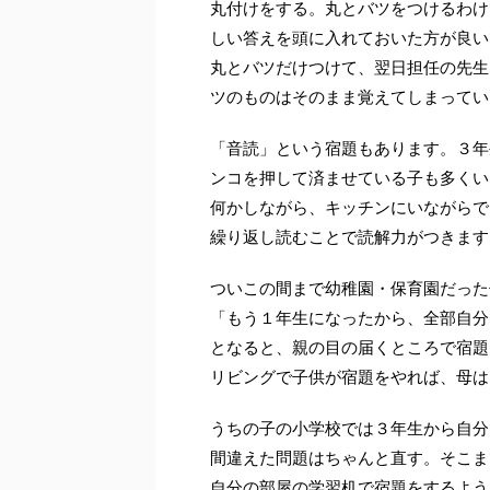
丸付けをする。丸とバツをつけるわけ
しい答えを頭に入れておいた方が良い
丸とバツだけつけて、翌日担任の先生
ツのものはそのまま覚えてしまってい
「音読」という宿題もあります。３年
ンコを押して済ませている子も多くい
何かしながら、キッチンにいながらで
繰り返し読むことで読解力がつきます
ついこの間まで幼稚園・保育園だった
「もう１年生になったから、全部自分
となると、親の目の届くところで宿題
リビングで子供が宿題をやれば、母は
うちの子の小学校では３年生から自分
間違えた問題はちゃんと直す。そこま
自分の部屋の学習机で宿題をするよう