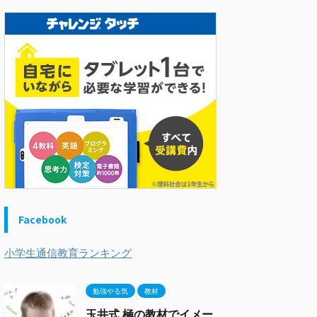
Facebook
小学生通信教育ランキング
勉強やる気
教材
玉井式 極の教材でイメー