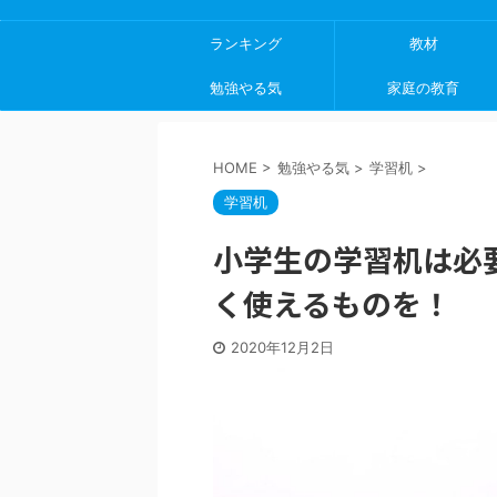
ランキング
教材
勉強やる気
家庭の教育
HOME
>
勉強やる気
>
学習机
>
学習机
小学生の学習机は必
く使えるものを！
2020年12月2日