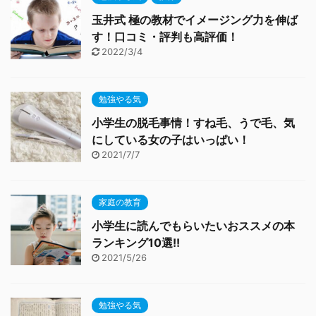
玉井式 極の教材でイメージング力を伸ば
す！口コミ・評判も高評価！
2022/3/4
勉強やる気
小学生の脱毛事情！すね毛、うで毛、気
にしている女の子はいっぱい！
2021/7/7
家庭の教育
小学生に読んでもらいたいおススメの本
ランキング10選!!
2021/5/26
勉強やる気