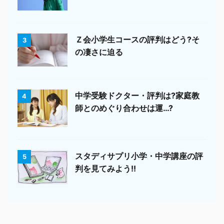
Ｚ会小学生コースの評判はどう?そ
3
の凄さに迫る
中学受験ドクター・評判は?家庭教
4
師とのめぐり合わせは運…?
スタディサプリ小学・中学講座の評
5
判を見てみよう!!